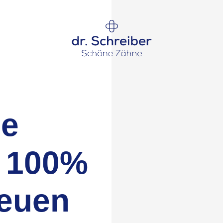
ne
en 100%
neuen