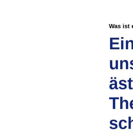
Was ist 
Ei
un
äs
The
sc