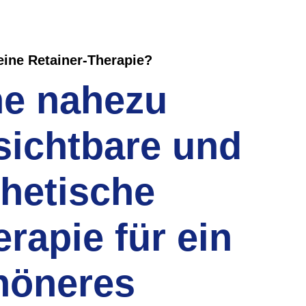
eine Retainer-Therapie?
ne nahezu
sichtbare und
thetische
rapie für ein
höneres